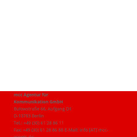
mcc Agentur für
Kommunikation GmbH
Bülowstraße 66, Aufgang D1
D-10783 Berlin
Tel.: +49 (30) 61 28 86 11
Fax: +49 (30) 61 28 86 88 E-Mail: info [AT] mcc-
events.de