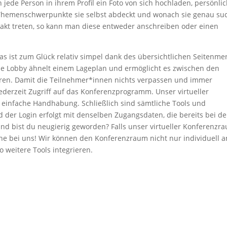
ede Person in ihrem Profil ein Foto von sich hochladen, persönli
Themenschwerpunkte sie selbst abdeckt und wonach sie genau suc
kt treten, so kann man diese entweder anschreiben oder einen
s ist zum Glück relativ simpel dank des übersichtlichen Seitenme
Die Lobby ähnelt einem Lageplan und ermöglicht es zwischen den
ren. Damit die Teilnehmer*innen nichts verpassen und immer
jederzeit Zugriff auf das Konferenzprogramm. Unser virtueller
 einfache Handhabung. Schließlich sind sämtliche Tools und
 der Login erfolgt mit denselben Zugangsdaten, die bereits bei de
nd bist du neugierig geworden? Falls unser virtueller Konferenzr
rne bei uns! Wir können den Konferenzraum nicht nur individuell a
 weitere Tools integrieren.