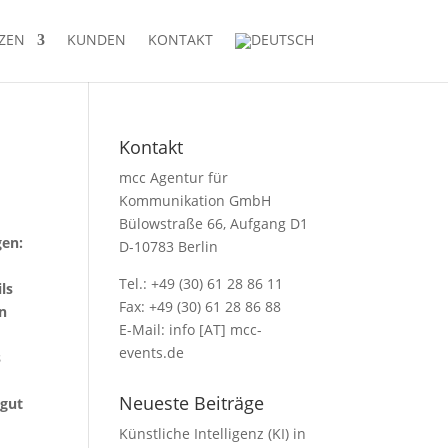
ZEN
KUNDEN
KONTAKT
Kontakt
mcc Agentur für
Kommunikation GmbH
Bülowstraße 66, Aufgang D1
gen:
D-10783 Berlin
Tel.: +49 (30) 61 28 86 11
ls
Fax: +49 (30) 61 28 86 88
nn
E-Mail: info [AT] mcc-
events.de
s
Neueste Beiträge
 gut
Künstliche Intelligenz (KI) in