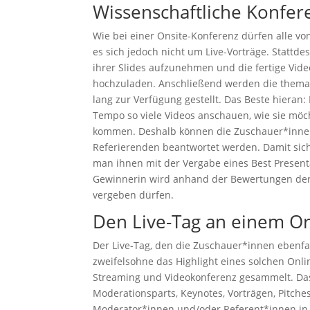
Wissenschaftliche Konfer
Wie bei einer Onsite-Konferenz dürfen alle v
es sich jedoch nicht um Live-Vorträge. Statt
ihrer Slides aufzunehmen und die fertige Vide
hochzuladen. Anschließend werden die themat
lang zur Verfügung gestellt. Das Beste hieran
Tempo so viele Videos anschauen, wie sie möch
kommen. Deshalb können die Zuschauer*innen 
Referierenden beantwortet werden. Damit sic
man ihnen mit der Vergabe eines Best Present
Gewinnerin wird anhand der Bewertungen der T
vergeben dürfen.
Den Live-Tag an einem Or
Der Live-Tag, den die Zuschauer*innen ebenfa
zweifelsohne das Highlight eines solchen Onli
Streaming und Videokonferenz gesammelt. Das
Moderationsparts, Keynotes, Vorträgen, Pitches
Moderator*innen und/oder Referent*innen in e