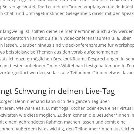
ng-Server gesendet. Die Teilnehmer*innen empfangen die Redebeit
h Chat- und Umfragefunktionen Gelegenheit, direkt mit den Spea
langweilig ist, sollten deine Teilnehmer*innen auch aktiv werden
er Moderatorin kannst du sie in Videokonferenzräumen u. a. über
en lassen. Darüber hinaus sind Videokonferenzräume für Worksho
et, wo beispielsweise Themen aus den vorab aufgenommenen
sätzlich dazu ermöglichen Breakout-Räume Besprechungen in seh
en am besten auf einem Online-Whiteboard festgehalten und in Fo
 zurückgeführt werden, sodass alle Teilnehmer*innen etwas davon
gt Schwung in deinen Live-Tag
u sorgen! Denn niemand kann sich den ganzen Tag über
rieren. Wie wäre es z. B. mit Yoga, Kochen oder etwa einer Virtual
ktivitäten wie diese möglich. Zudem können die Besucher*innen i
h mit einem gebrandeten Rahmen machen lassen und somit eine
ehmen. Außerdem ist es wichtig, den Teilnehmer*innen ausreich