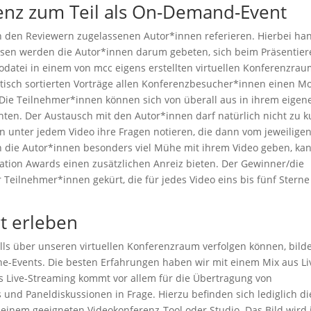
enz zum Teil als On-Demand-Event
on den Reviewern zugelassenen Autor*innen referieren. Hierbei ha
dessen werden die Autor*innen darum gebeten, sich beim Präsentie
odatei in einem von mcc eigens erstellten virtuellen Konferenzra
isch sortierten Vorträge allen Konferenzbesucher*innen einen M
: Die Teilnehmer*innen können sich von überall aus in ihrem eigen
ten. Der Austausch mit den Autor*innen darf natürlich nicht zu k
unter jedem Video ihre Fragen notieren, die dann vom jeweilige
h die Autor*innen besonders viel Mühe mit ihrem Video geben, ka
ation Awards einen zusätzlichen Anreiz bieten. Der Gewinner/die
eilnehmer*innen gekürt, die für jedes Video eins bis fünf Sterne
t erleben
lls über unseren virtuellen Konferenzraum verfolgen können, bild
ne-Events. Die besten Erfahrungen haben wir mit einem Mix aus Li
 Live-Streaming kommt vor allem für die Übertragung von
 und Paneldiskussionen in Frage. Hierzu befinden sich lediglich di
inem geeigneten Videokonferenz-Tool oder Studio. Das Bild wird 